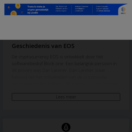
Ervaren ontwikkelaar
Snelle transacties
Nauwelijks transactiekosten
Lage participatie
Geen bewezen platform
Geschiedenis van EOS
De cryptocurrency EOS is ontwikkelt door het
softwarebedrijf Block.one. Een belangrijk persoon in
dit proces was Dan Larimer. Dan Larimer staat
bekend om het ontwikkelen van de succesvolle
blockchain technologieën: BitShares (2.0) en Steemit.
In mei 2017 presenteerde hij zijn nieuwe uitvinding
Lees meer
EOS, op de consensus conferentie in New York.
Belangrijke gebeurtenissen rondom
EOS
22 Mei 2017: EOS wordt gepresenteerd door Dan
Larimer.