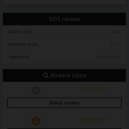
26 Juni 2017: De ICO van EOS begon en duurde
één jaar. Met de campagne haalde Block.one een
bedrag van maar liefst 4 miljard dollar op.
EOS review
Licenties
Naam coin:
EOS
MIT license
Bestaat sinds:
2017
Voordelen van EOS
Oprichter:
Dan Larimer
Opgericht door een ervaren ontwikkelaar.
Transacties worden snel verwerkt (miljoenen per
Andere coins
seconde).
Geen tot weinig transactiekosten.
EOS is gebouwd in veelvoorkomende
programmeertalen.
Bekijk review
Gebruikers van de EOS-tokens mogen stemmen
voor personen die de beslissingen maken voor EOS.
Nadelen van EOS