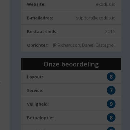
Website:
exodus.io
E-mailadres:
support@exodus.io
n
Bestaat sinds:
2015
Oprichter:
JP Richardson, Daniel Castagnoli
Onze beoordeling
8
Layout:
n
7
Service:
9
Veiligheid:
8
Betaalopties: