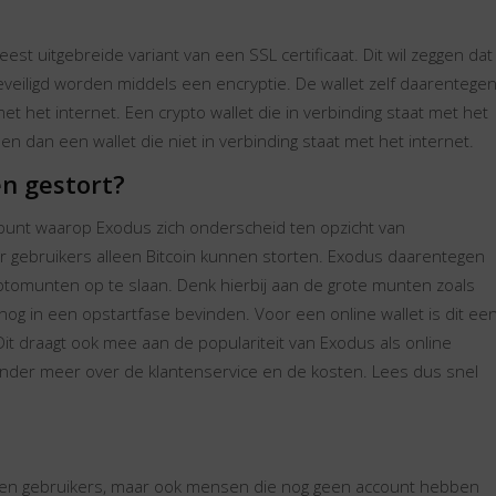
est uitgebreide variant van een SSL certificaat. Dit wil zeggen dat
veiligd worden middels een encryptie. De wallet zelf daarentege
t het internet. Een crypto wallet die in verbinding staat met het
en dan een wallet die niet in verbinding staat met het internet.
n gestort?
punt waarop Exodus zich onderscheid ten opzicht van
aar gebruikers alleen Bitcoin kunnen storten. Exodus daarentegen
ptomunten op te slaan. Denk hierbij aan de grote munten zoals
og in een opstartfase bevinden. Voor een online wallet is dit ee
t draagt ook mee aan de populariteit van Exodus als online
g onder meer over de klantenservice en de kosten. Lees dus snel
lleen gebruikers, maar ook mensen die nog geen account hebben