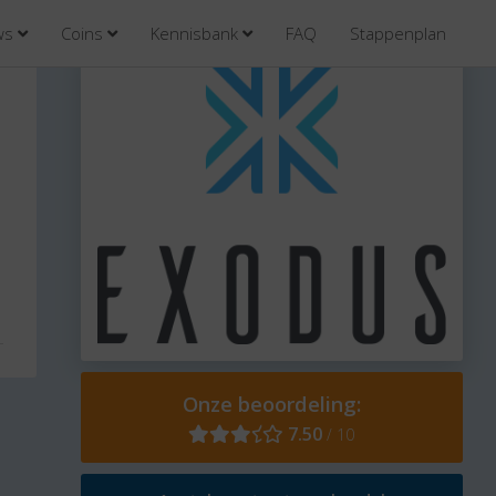
ews
Coins
Kennisbank
FAQ
Stappenplan
Onze beoordeling:
7.50
/ 10