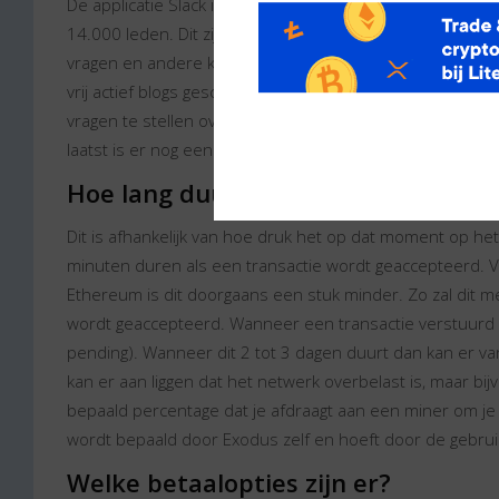
De applicatie Slack is erg populair onder mensen in ond
14.000 leden. Dit zijn dus allemaal mensen die gebrui
vragen en andere kwesties. Daarnaast heeft Exodus een 
vrij actief blogs geschreven over allerlei actuele onde
vragen te stellen over de wallet zelf of bijvoorbeeld prob
laatst is er nog een Facebook account aanwezig, waarop
Hoe lang duurt het voordat de munt
Dit is afhankelijk van hoe druk het op dat moment op het
minuten duren als een transactie wordt geaccepteerd. 
Ethereum is dit doorgaans een stuk minder. Zo zal dit 
wordt geaccepteerd. Wanneer een transactie verstuurd is, 
pending). Wanneer dit 2 tot 3 dagen duurt dan kan er v
kan er aan liggen dat het netwerk overbelast is, maar bijv
bepaald percentage dat je afdraagt aan een miner om je
wordt bepaald door Exodus zelf en hoeft door de gebrui
Welke betaalopties zijn er?