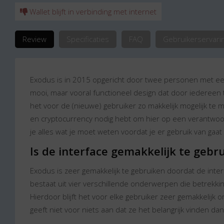
Wallet blijft in verbinding met internet
Review
Specificaties
FAQ
Gebruikerservari
Exodus is in 2015 opgericht door twee personen met een
mooi, maar vooral functioneel design dat door iedereen t
het voor de (nieuwe) gebruiker zo makkelijk mogelijk te 
en cryptocurrency nodig hebt om hier op een verantwoord
je alles wat je moet weten voordat je er gebruik van gaa
Is de interface gemakkelijk te gebr
Exodus is zeer gemakkelijk te gebruiken doordat de inter
bestaat uit vier verschillende onderwerpen die betrekk
Hierdoor blijft het voor elke gebruiker zeer gemakkelijk
geeft niet voor niets aan dat ze het belangrijk vinden da