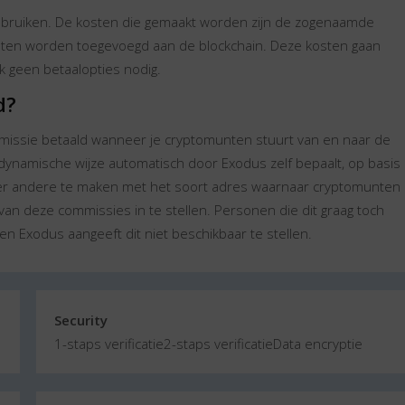
gebruiken. De kosten die gemaakt worden zijn de zogenaamde
unten worden toegevoegd aan de blockchain. Deze kosten gaan
k geen betaalopties nodig.
d?
mmissie betaald wanneer je cryptomunten stuurt van en naar de
dynamische wijze automatisch door Exodus zelf bepaalt, op basis
nder andere te maken met het soort adres waarnaar cryptomunten
van deze commissies in te stellen. Personen die dit graag toch
ien Exodus aangeeft dit niet beschikbaar te stellen.
Security
1-staps verificatie
2-staps verificatie
Data encryptie