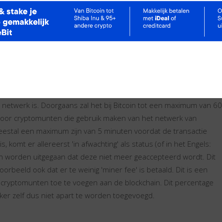
er andere de crypto wereld. Er is een Slack kanaal met meer dan
k maken van Exodus en dus vaak andere gebruikers helpen met hun
blog op een aparte, door hun zelf ingerichte, website. Er worden
rwerpen, waar uiteraard op gereageerd kan worden. Echter om
lemen met een account lijkt dit niet de beste mogelijkheid. Als
 natuurlijk ook contact kan worden gezocht met Exodus.
en in de wallet zitten?
 netwerk is. Doorgaans zal het bij Bitcoin tot een maximum van 60
Voor cryptomunten die gebruik maken van het netwerk van
meestal een maximum zijn van 5 minuten voordat de transactie
komt er allereerst 'in afwachting' als status (of in het Engels:
an worden uitgegaan dat deze niet meer geaccepteerd wordt. Dit
oorbeeld ook dat er te weinig 'miner fee' is betaald. Dit is een
 cryptomunten toe te voegen aan de blockchain. Dit percentage
ker zelf dus niet apart te worden toegevoegd.