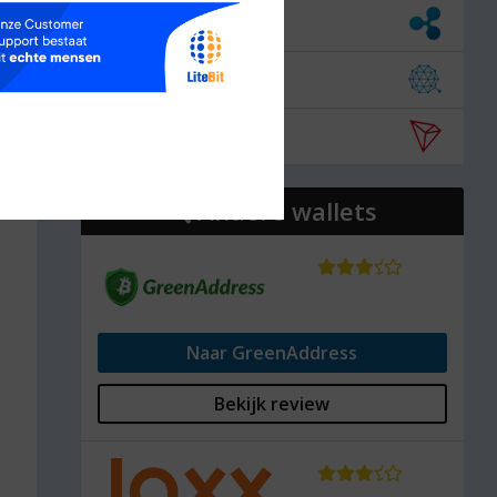
Ripple
Qtum
Tron
Andere wallets
Naar GreenAddress
Bekijk review