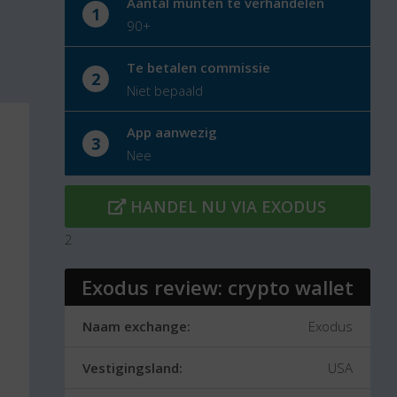
Aantal munten te verhandelen
1
90+
Te betalen commissie
2
Niet bepaald
App aanwezig
3
Nee
HANDEL NU VIA EXODUS
2
Exodus review: crypto wallet
Naam exchange:
Exodus
Vestigingsland:
USA