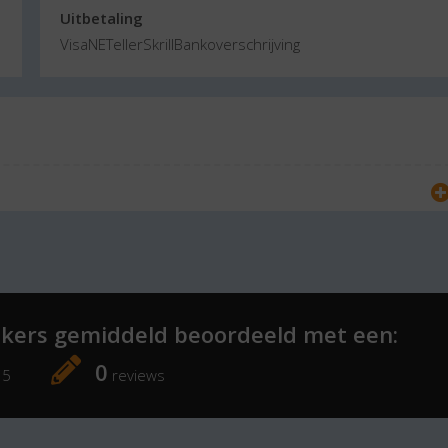
Uitbetaling
Visa
NETeller
Skrill
Bankoverschrijving
kers gemiddeld beoordeeld met een:
0
 5
reviews