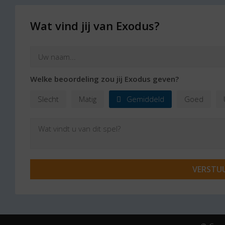
Wat vind jij van Exodus?
Welke beoordeling zou jij Exodus geven?
Slecht
Matig
Gemiddeld
Goed