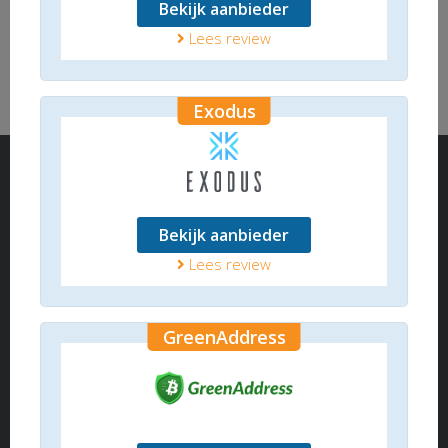
Zeer mooie interface
Gratis te installeren
Bekijk aanbieder
Lees review
Mogelijkheid om cryptomunten te wisselen
Geen telefoonnummer aanwezig
Geen livechat
Exodus
Commissie percentage niet zelf te bepalen
Review
Specificaties
Gebruikerservaringen
HANDEL NU VIA JAXX LIBERTY
Bekijk aanbieder
Lees review
Het opslaan van cryptomunten kan op verschillende
manieren gedaan worden. In een crypto wallet
GreenAddress
kunnen de munten worden opgeborgen en
afhankelijk van de mogelijkheden ook direct weer
verkocht of bijgekocht. Jaxx Liberty, een Canadees
bedrijf, behoort ook tot de online cryptocurrency