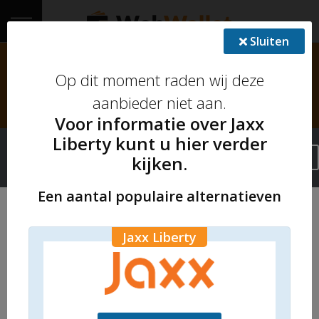
Sluiten
Op dit moment raden wij deze aanbieder
Home
Op dit moment raden wij deze
niet aan. Kies een alternatief.
aanbieder niet aan.
Crypto reviews
Bekijk alternatieven
Voor informatie over Jaxx
Jaxx review: crypto wallet
Liberty kunt u hier verder
Coins
Sluiten [x]
kijken.
Let op! jaxx is niet langer actief. Kies daarvoor in
de plaats een andere crypto wallet.
Kennisbank
Een aantal populaire alternatieven
FAQ
Webwallet
Crypto reviews
Jaxx Liberty
Jaxx Liberty
Koop 95+ cryptovaluta via de
Stappenplan
gemakkelijkste exchange van
Litebit
Meer dan 70 munten op te slaan