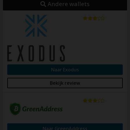
zijn kosten om de verstuurde cryptomunten toe te
Andere wallets
voegen aan het netwerk. Gebruikers kunnen kiezen
uit laag, standaard en hoog. De exacte hoogte hiervan
kan niet bepaald worden, aangezien Jaxx Liberty dit
automatisch afstemt met de markt op dat moment.
Na het lezen van deze Jaxx wallete review nog niet
helemaal zeker welke wallet het beste bij je past? Op
Webwallet.nl vind je niet alleen allerlei cryptocurrency
wallet, broker en exchange reviews, maar ook nog
eens een handige vergelijker. Kijk daarom eens
Naar Exodus
verder op de website en gebruik deze handige tool.
Bekijk review
Naar GreenAddress