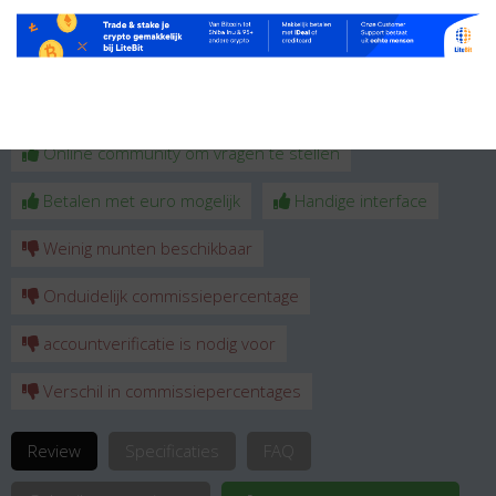
Webwallet
Crypto reviews
CEX.IO
Veilige handelsomgeving
Online community om vragen te stellen
Betalen met euro mogelijk
Handige interface
Weinig munten beschikbaar
Onduidelijk commissiepercentage
accountverificatie is nodig voor
Verschil in commissiepercentages
Review
Specificaties
FAQ