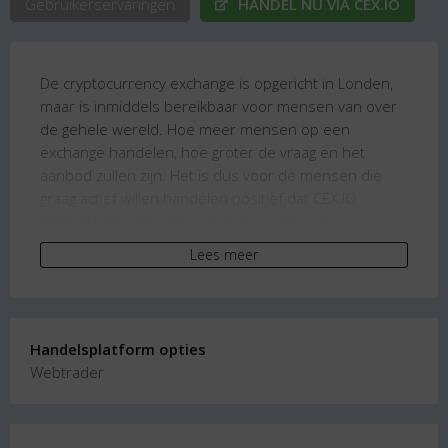
Gebruikerservaringen
HANDEL NU VIA CEX.IO
De cryptocurrency exchange is opgericht in Londen,
maar is inmiddels bereikbaar voor mensen van over
de gehele wereld. Hoe meer mensen op een
exchange handelen, hoe groter de vraag en het
aanbod zullen zijn. Het is dus voor de mensen die
graag actief willen handelen positief dat CEX.IO
zichzelf blijft uitbreiden. In deze cryptocurrency
exchange review komen verschillende relevante
Lees meer
onderwerpen naar voren, zoals het aanbod van de
exchange, de veiligheid en de klantenservice. Aan het
einde van de review wordt duidelijk of deze exchange
aansluit bij je wensen en verwachten. Zo kun je een
Handelsplatform opties
weloverwogen keuze maken om ofwel een account
Webtrader
aan te maken bij CEX.IO, ofwel om deze crypto
exchange misschien wel volledig te vermijden.
Geld storten naar een account