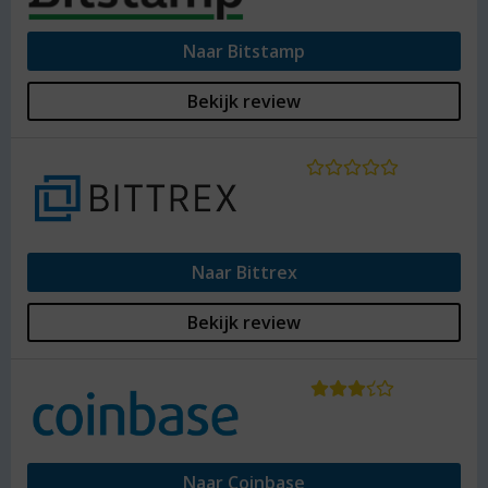
van nationaliteit, maar bij CEX.IO is direct en duidelijk
zichtbaar welke landen restricties hebben voor
Naar Bitstamp
bepaalde transactiemogelijkheden. Veel landen, zoals
bijvoorbeeld Afghanistan, hebben echter geen enkele
Bekijk review
mogelijkheid om geld over te maken naar de
exchange. Het is dus niet voor iedereen mogelijk om
via CEX.IO te handelen in cryptomunten. Voor het
meest actuele overzicht van landen die zijn
uitgesloten om te handelen via de website kun je het
beste naar de website zelf gaan, aangezien dit nog
wel eens kan wijzigen.
Naar Bittrex
Klantenservice van CEX.IO
Bekijk review
Er is een support centrum ingericht op de website,
om gebruikers zo goed mogelijk te voorzien van alle
informatie die ze nodig hebben om succesvol te
handelen via CEX.IO. Er kan op verschillende
manieren contact worden opgenomen met de
cryptocurrency exchange. Allereerst kan er een
Naar Coinbase