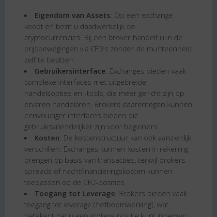
Eigendom van Assets
: Op een exchange
koopt en bezit u daadwerkelijk de
cryptocurrencies. Bij een broker handelt u in de
prijsbewegingen via CFD's zonder de munteenheid
zelf te bezitten.
Gebruikersinterface
: Exchanges bieden vaak
complexe interfaces met uitgebreide
handelsopties en -tools, die meer gericht zijn op
ervaren handelaren. Brokers daarentegen kunnen
eenvoudiger interfaces bieden die
gebruiksvriendelijker zijn voor beginners.
Kosten
: De kostenstructuur kan ook aanzienlijk
verschillen. Exchanges kunnen kosten in rekening
brengen op basis van transacties, terwijl brokers
spreads of nachtfinancieringskosten kunnen
toepassen op de CFD-posities.
Toegang tot Leverage
: Brokers bieden vaak
toegang tot leverage (hefboomwerking), wat
betekent dat u een grotere positie kunt innemen