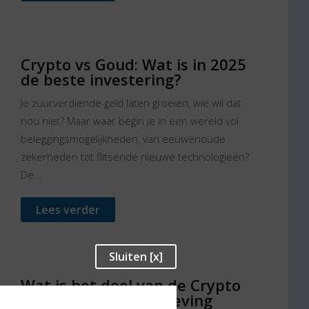
Crypto vs Goud: Wat is in 2025
de beste investering?
Je zuurverdiende geld laten groeien, wie wil dat
nou niet? Maar waar begin je in een wereld vol
beleggingsmogelijkheden, van eeuwenoude
zekerheden tot flitsende nieuwe technologieën?
De...
Lees verder
Sluiten [x]
Wat is het doel van de Crypto
Assets (MiCA) regelgeving