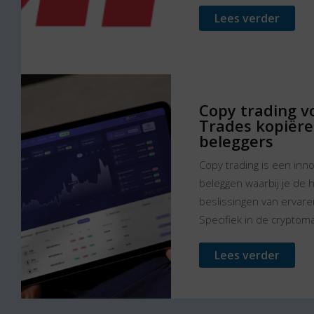
Lees verder
Copy trading vo
Trades kopiëre
beleggers
Copy trading is een inn
beleggen waarbij je de 
beslissingen van ervare
Specifiek in de cryptomark
Lees verder