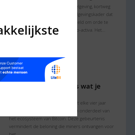
De Markets in Crypto Assets-regelgeving, kortweg
MiCA, is een allesomvattend regelgevingskader dat
door de Europese Unie is opgesteld om orde te
kkelijkste
scheppen in de wereld van crypto-activa. Het...
Lees verder
Bitcoin Halving - Alles wat je
moet weten
Bitcoin Halving, een fenomeen dat elke vier jaar
plaatsvindt, is een veelbesproken onderdeel van
het ecosysteem van Bitcoin. Deze gebeurtenis
vermindert de beloning die miners ontvangen voor
het...