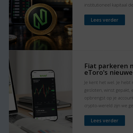
institutioneel kapitaal de
Lees verder
Fiat parkeren 
eToro's nieuwe
Je kent het wel. Je heb
gesloten, winst gepakt, e
opbrengst op je account.
crypto-wereld zijn we g
Lees verder