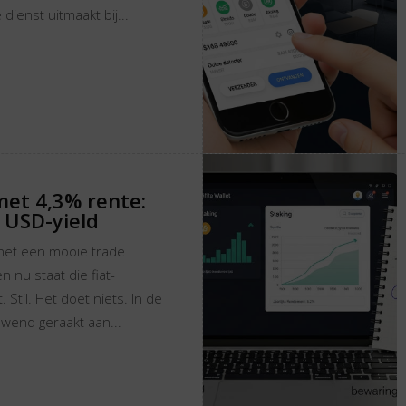
 dienst uitmaakt bij...
met 4,3% rente:
 USD-yield
t net een mooie trade
n nu staat die fiat-
 Stil. Het doet niets. In de
ewend geraakt aan...