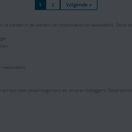
1
2
Volgende »
is te bieden in de wereld van cryptovaluta en webwallets. Deze 
ogie
rken
an webwallets
n en tips voor zowel beginners als ervaren beleggers. Deze beri