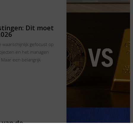
stingen: Dit moet
2026
je waarschijnlijk gefocust op
ojecten en het managen
. Maar een belangrijk
 van de
en