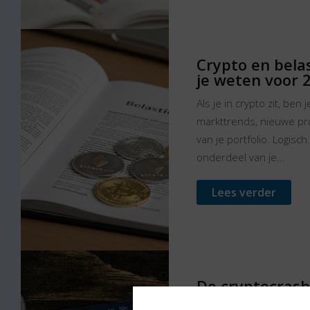
Crypto en bela
je weten voor 
Als je in crypto zit, ben 
markttrends, nieuwe pr
van je portfolio. Logisch
onderdeel van je...
Lees verder
De cryptocrash
afgelopen dag