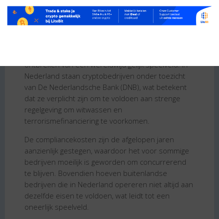
Waarom stopt Litebit?
De belangrijkste reden waarom Litebit heeft
besloten om hun activiteiten stop te zetten, is de
toenemende kosten voor compliance en het
ontbreken van een wereldwijd gelijk speelveld. In
Nederland staan cryptobedrijven onder toezicht
van De Nederlandsche Bank (DNB), wat betekent
dat ze verplicht zijn om te voldoen aan strenge
regelgeving om witwassen en
terrorismefinanciering te voorkomen.
De compliancekosten zijn de afgelopen jaren
aanzienlijk gestegen, waardoor het voor sommige
bedrijven moeilijk is geworden om concurrerend
te blijven. Bovendien hoeven buitenlandse
bedrijven die in Nederland opereren niet altijd aan
dezelfde eisen te voldoen, wat leidt tot een
oneerlijk speelveld.