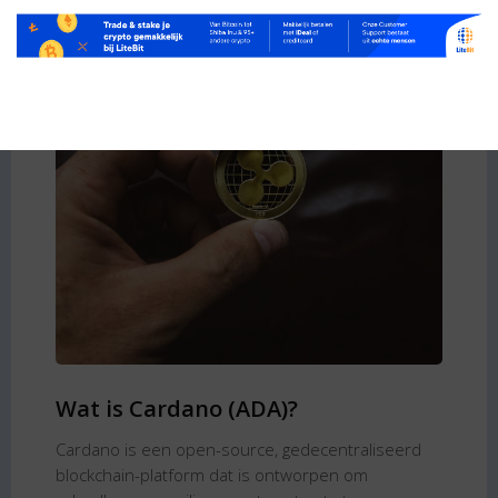
Wat is Cardano (ADA)?
Cardano is een open-source, gedecentraliseerd
blockchain-platform dat is ontworpen om