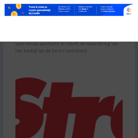
Hoewel MicroStrategy aanvankelijk vooral
bekendstond om zijn BI-software, heeft het de
laatste jaren meer aandacht gekregen door de
opmerkelijke strategie om grote hoeveelheden
bitcoin aan te schaffen. Deze zet heeft geleid tot
veel media-aandacht en heeft de waardering van
het bedrijf op de beurs beïnvloed.