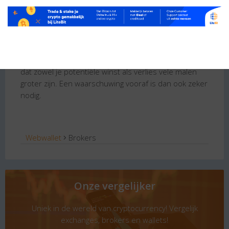
openen en sluiten van de positie met elkaar vergelijkt
en vervolgens verrekent. Het voordeel hierbij is dat
de CFD handel gepaard gaat met een hefboom. Dit
zorgt ervoor dat je door middel van een relatief kleine
inleg, je alsnog een grote hoeveelheid kapitaal kunt
beheren. Het gebruik van de hefboom zorgt ervoor
dat zowel je potentiële winst als verlies vele malen
groter zijn. Een waarschuwing vooraf is dan ook zeker
nodig.
Webwallet
Brokers
Onze vergelijker
Uniek in de wereld van cryptocurrency! Vergelijk
exchanges, brokers en wallets!